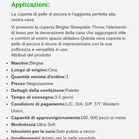
Applicazioni:
La coperta di pelle di pecora è l'aggiunta perfetta alla
vostra casa
Vi presento la coperta Bingtai Sheepskin Throw, l'elemento
di lusso per la decorazione della casa che aggiungerà stile
e comfort al vostro spazio abitativo.Questa vera coperta in
pelle di pecora è sicura di impressionare con la sua
sofficezza e versatilità in uso.
Attributi del prodotto
Marchio:
Bingtai
Luogo di origine:
Cina
Quantità minima d'ordine:
1
Prezzo:
Negoziazione
Dettagli della confezione:
Palette
Tempo di consegna:
3-5 giorni
Condizioni di pagamento:
L/C, D/A, D/P, T/T, Western
Union,
Capacità di approvvigionamento
100, 000 pezzi al mese
Morbidezza:
Ultra Soft
Istruzioni per la cura:
Solo pulizia a secco
Ipoallergenici:
Adatto per la pelle sensibile