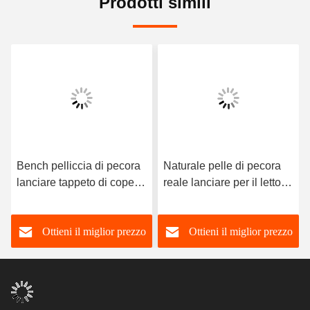
Prodotti simili
Bench pelliccia di pecora
Naturale pelle di pecora
lanciare tappeto di coperta
reale lanciare per il letto
per il divano casa di
Decorazione domestica
accoglienza
OEM
Ottieni il miglior prezzo
Ottieni il miglior prezzo