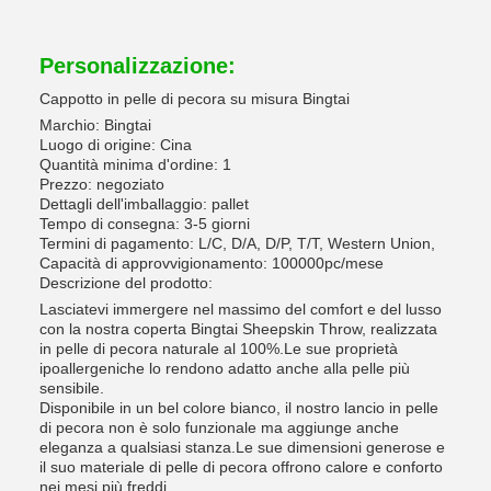
Personalizzazione:
Cappotto in pelle di pecora su misura Bingtai
Marchio: Bingtai
Luogo di origine: Cina
Quantità minima d'ordine: 1
Prezzo: negoziato
Dettagli dell'imballaggio: pallet
Tempo di consegna: 3-5 giorni
Termini di pagamento: L/C, D/A, D/P, T/T, Western Union,
Capacità di approvvigionamento: 100000pc/mese
Descrizione del prodotto:
Lasciatevi immergere nel massimo del comfort e del lusso
con la nostra coperta Bingtai Sheepskin Throw, realizzata
in pelle di pecora naturale al 100%.Le sue proprietà
ipoallergeniche lo rendono adatto anche alla pelle più
sensibile.
Disponibile in un bel colore bianco, il nostro lancio in pelle
di pecora non è solo funzionale ma aggiunge anche
eleganza a qualsiasi stanza.Le sue dimensioni generose e
il suo materiale di pelle di pecora offrono calore e conforto
nei mesi più freddi.