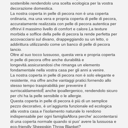
sostenibile.rendendolo una scelta ecologica per la vostra
decorazione domestica.
La nostra coperta in pelle di pecora non è una coperta
ordinaria, ma una vera e propria coperta di pelle di pecora,
accuratamente realizzata con pelle di pecora autentica per
offrirvi il massimo livello di comfort e calore.La texture
morbida e soffice della pelle di pecora la rende perfetta per
accovacciarsi sul divano, drappeggiando su un letto, o
addirittura utilizzando come un banco di pelle di pecora
lancio.
Oltre al suo tocco lussuoso, questa vera e propria coperta
in pelle di pecora offre anche durabilità e
longevità.assicurandosi che rimanga un elemento
fondamentale nella vostra casa per gli anni a venire.
La nostra coperta in pelle di pecora non è solo elegante e
resistente, ma offre anche vantaggi pratici.fornendo allo
stesso tempo traspirabilità per prevenire il
surriscaldamentoÈ anche ipoallergenico, rendendolo sicuro
per chi ha la pelle sensibile o le allergie.
Questa coperta in pelle di pecora è più di un semplice
pezzo decorativo, è un'aggiunta funzionale ed ecologica
alla vostra casa.e l'isolamento naturale lo rendono
indispensabile per ogni famigliaAllora perche' accontentarsi
di una coperta normale quando si puo' avere la lussuosa e
eco-friendly Sheepskin Throw Blanket?