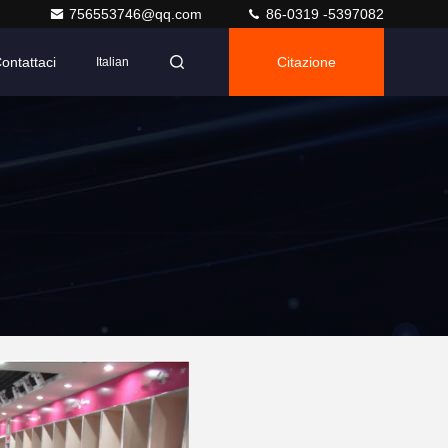
756553746@qq.com
86-0319 -5397082
ontattaci
Citazione
Italian