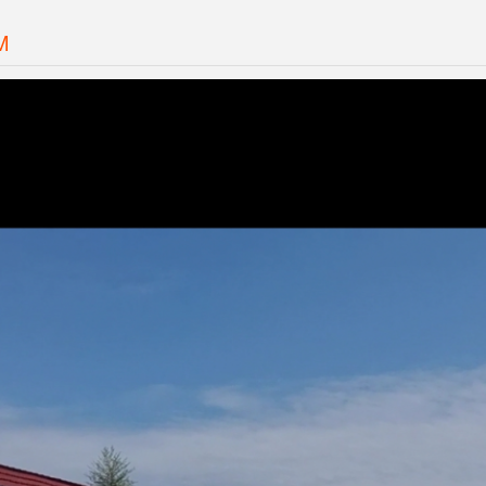
M
Invia