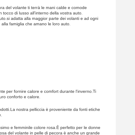
ra del volante ti terrà le mani calde e comode
occo di lusso all'interno della vostra auto.
uto.si adatta alla maggior parte dei volanti e ad ogni
 alla famiglia che amano le loro auto.
te per fornire calore e comfort durante l'inverno.Ti
uro conforto e calore.
rodotti.La nostra pelliccia è proveniente da fonti etiche
e.
issimo e femminile colore rosa.È perfetto per le donne
 rosa del volante in pelle di pecora è anche un grande