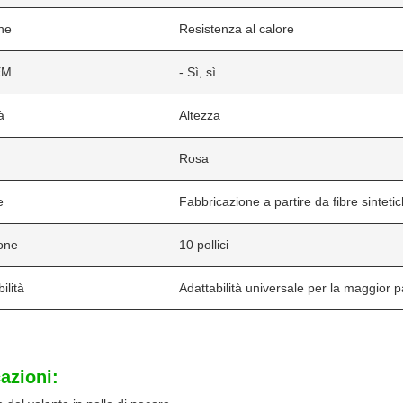
ne
Resistenza al calore
EM
- Sì, sì.
à
Altezza
Rosa
e
Fabbricazione a partire da fibre sinteti
one
10 pollici
ilità
Adattabilità universale per la maggior pa
azioni: