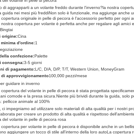
 del volante in pelle di pecora
o di aggrapparti a un volante freddo durante l'inverno?la nostra copertu
a guida nei mesi più freddiNon solo è funzionale, ma aggiunge anche un t
 copertura originale in pelle di pecora è l'accessorio perfetto per ogni a
 nostra copertura per volante è perfetta anche per regalare agli amici e
Bingtai
 origine:
Cina
 minima d'ordine:
1
egoziazione
 della confezione:
Palette
i consegna:
3-5 giorni
ni di pagamento:
L/C, D/A, D/P, T/T, Western Union, MoneyGram
 di approvvigionamento
100,000 pezzi/mese
per guidare in inverno
 copertura del volante in pelle di pecora è stata progettata specificamen
mani comode e la presa sicura.Niente più brividi durante la guida, solo p
: pellicce animale al 100%
, ci impegniamo ad utilizzare solo materiali di alta qualità per i nostri p
laborata per creare un prodotto di alta qualità e rispettoso dell'ambient
 del volante in pelle di pecora rosa
 copertura per volante in pelle di pecora è disponibile anche in un bell
ono aggiungere un tocco di stile all'interno della loro autoLa copertura