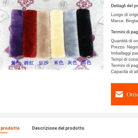
Dettagli del p
Luogo di orig
Marca: Bingta
Termini di pa
Quantità di o
Prezzo: Negot
Imballaggi part
Tempi di cons
Termini di pa
Capacità di 
Otti
l prodotto
Descrizione del prodotto