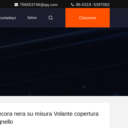
756553746@qq.com
86-0319 -5397082
ontattaci
Citazione
Italian
pecora nera su misura Volante copertura
gnello