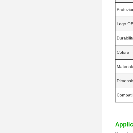
Protezio
Logo O
Durabilit
Colore
Material
Dimensi
Compatib
Applic