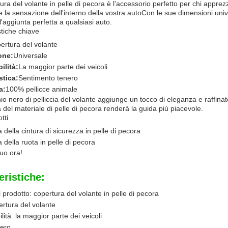
ura del volante in pelle di pecora è l'accessorio perfetto per chi appre
 e la sensazione dell'interno della vostra autoCon le sue dimensioni univ
 l'aggiunta perfetta a qualsiasi auto.
stiche chiave
ertura del volante
one:
Universale
ilità:
La maggior parte dei veicoli
stica:
Sentimento tenero
a:
100% pellicce animale
hio nero di pelliccia del volante aggiunge un tocco di eleganza e raffina
tà del materiale di pelle di pecora renderà la guida più piacevole.
tti
 della cintura di sicurezza in pelle di pecora
 della ruota in pelle di pecora
tuo ora!
eristiche:
prodotto: copertura del volante in pelle di pecora
ertura del volante
lità: la maggior parte dei veicoli
Nero