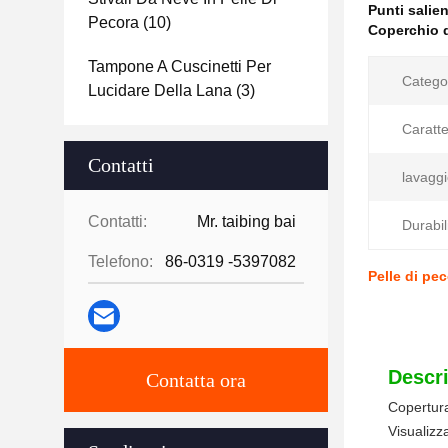
Punti salien
Pecora
(10)
Coperchio d
Tampone A Cuscinetti Per
Catego
Lucidare Della Lana
(3)
Caratte
Contatti
lavaggi
Contatti:
Mr. taibing bai
Durabil
Telefono:
86-0319 -5397082
Pelle di pe
Descri
Contatta ora
Copertura
Visualizz