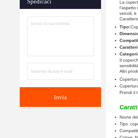
Spedicaci
La copert
l'aspetto
veicoli, è
Caratteri
Tipo:
Cop
Dimensi
Compatib
Caratteri
Categori
Il coperc
sensibili
Altri prodo
Copertura
Copertura
Prendi il 
Invia
Caratt
Nome del 
Tipo: cop
Compatibi
Colore: 