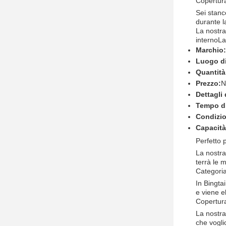
Copertura
Sei stanc
durante l
La nostra
internoLa
Marchio:
Luogo di
Quantità
Prezzo:
N
Dettagli
Tempo d
Condizio
Capacità
Perfetto 
La nostra
terrà le 
Categoria
In Bingtai
e viene e
Copertura
La nostra
che vogli