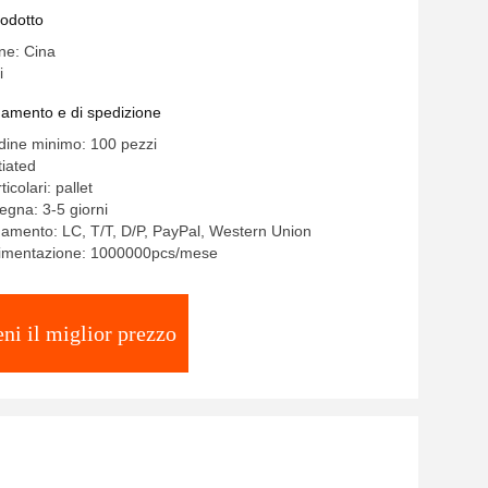
rodotto
ine: Cina
i
gamento e di spedizione
rdine minimo: 100 pezzi
iated
icolari: pallet
egna: 3-5 giorni
gamento: LC, T/T, D/P, PayPal, Western Union
alimentazione: 1000000pcs/mese
eni il miglior prezzo