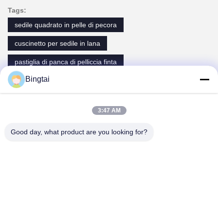
Tags:
sedile quadrato in pelle di pecora
cuscinetto per sedile in lana
pastiglia di panca di pelliccia finta
Bingtai
Contatti
3:47 AM
Contatti:
Mr. taibing bai
Good day, what product are you looking for?
Telefono:
86-0319 -5397082
Contatta ora