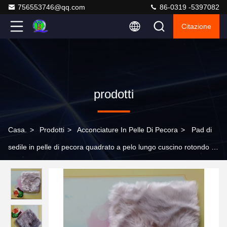
756553746@qq.com
86-0319 -5397082
Citazione
prodotti
Casa.
>
Prodotti
>
Acconciature In Pelle Di Pecora
>
Pad di
sedile in pelle di pecora quadrato a pelo lungo cuscino rotondo in
pelle di pecora