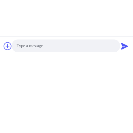
Spedicaci
Photo
Video Call
Invia
Audio Call
Prodotti simili