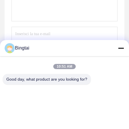
Bingtai
Invia
10:51 AM
Good day, what product are you looking for?
Nangong Bingtai Fur Co., Ltd.
756553746@qq.com
86-0319 -5397082