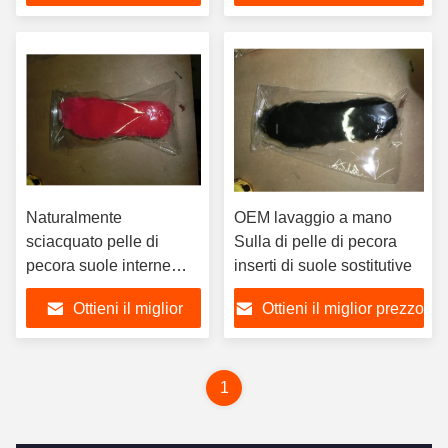
prezzo
Naturalmente
OEM lavaggio a mano
sciacquato pelle di
Sulla di pelle di pecora
pecora suole interne
inserti di suole sostitutive
inserisce l'umidità
Ottieni il miglior
Ottieni il miglior prezzo
Wicking
prezzo
1