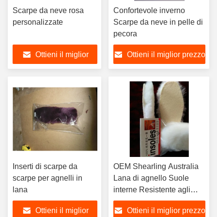
Scarpe da neve rosa
Confortevole inverno
personalizzate
Scarpe da neve in pelle di
pecora
Ottieni il miglior
Ottieni il miglior prezzo
prezzo
Inserti di scarpe da
OEM Shearling Australia
scarpe per agnelli in
Lana di agnello Suole
lana
interne Resistente agli
odori
Ottieni il miglior
Ottieni il miglior prezzo